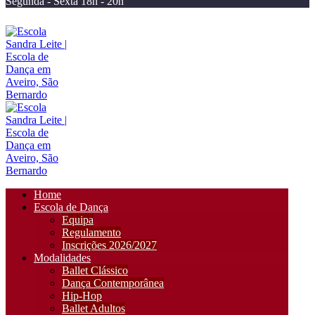
Segunda - Sexta 18h - 20h
Home
Escola de Dança
Equipa
Regulamento
Inscrições 2026/2027
Modalidades
Ballet Clássico
Dança Contemporânea
Hip-Hop
Ballet Adultos