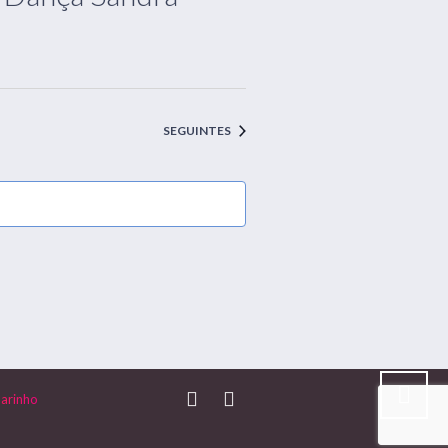
EVENTOS
SEGUINTES
arinho