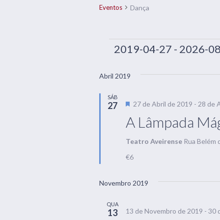
Dança
Eventos
Eventos
2019-04-27
 - 
2026-08
Selecione
a
Abril 2019
data.
SÁB
Destaque
27 de Abril de 2019
-
28 de A
27
A Lâmpada Mág
Teatro Aveirense
Rua Belém d
€6
Novembro 2019
QUA
13 de Novembro de 2019
-
30 
13