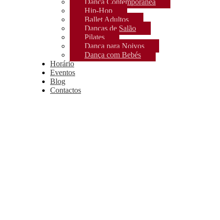
Dança Contemporânea
Hip-Hop
Ballet Adultos
Danças de Salão
Pilates
Dança para Noivos
Dança com Bebés
Horário
Eventos
Blog
Contactos