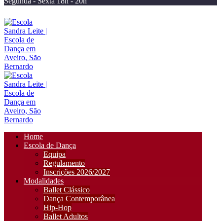
Segunda - Sexta 18h - 20h
Home
Escola de Dança
Equipa
Regulamento
Inscrições 2026/2027
Modalidades
Ballet Clássico
Dança Contemporânea
Hip-Hop
Ballet Adultos