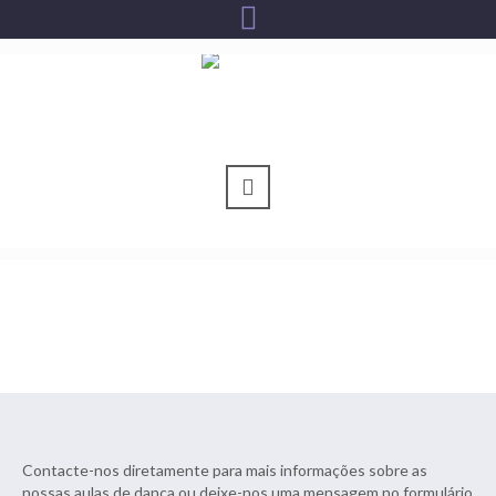
Contactos
Você está aqui:
Home
/
Contactos
Contacte-nos diretamente para mais informações sobre as
nossas aulas de dança ou deixe-nos uma mensagem no formulário