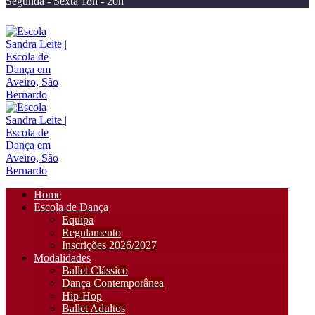
Segunda - Sexta 18h - 20h
Home
Escola de Dança
Equipa
Regulamento
Inscrições 2026/2027
Modalidades
Ballet Clássico
Dança Contemporânea
Hip-Hop
Ballet Adultos