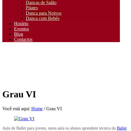
Danças de Salão
Pilates
Dança para Noivos
Dança com Bebés
Horário
Eventos
Blog
Contactos
Grau VI
Você está aqui:
Home
/
Grau VI
Aula de Ballet para jovens, nesta aula os alunos aprendem técnica do
Ballet