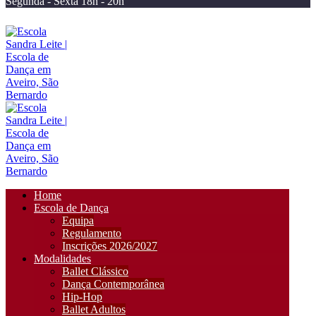
Segunda - Sexta 18h - 20h
Home
Escola de Dança
Equipa
Regulamento
Inscrições 2026/2027
Modalidades
Ballet Clássico
Dança Contemporânea
Hip-Hop
Ballet Adultos