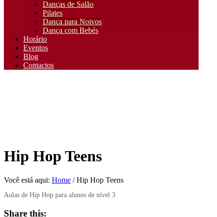
Danças de Salão
Pilates
Dança para Noivos
Dança com Bebés
Horário
Eventos
Blog
Contactos
Hip Hop Teens
Você está aqui:
Home
/
Hip Hop Teens
Aulas de Hip Hop para alunos de nível 3
Share this: