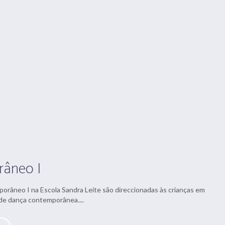
âneo I
orâneo I na Escola Sandra Leite são direccionadas às crianças em
 de dança contemporânea....