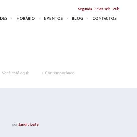
Segunda - Sexta 18h - 20h
DES
HORÁRIO
EVENTOS
BLOG
CONTACTOS
o
Você está aqui:
Home
/
Contemporâneo
por
Sandra Leite