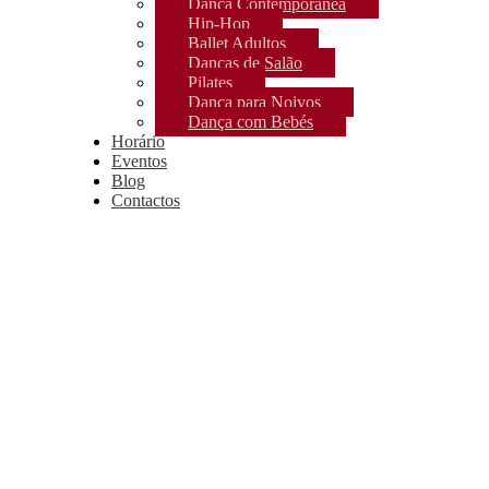
Dança Contemporânea
Hip-Hop
Ballet Adultos
Danças de Salão
Pilates
Dança para Noivos
Dança com Bebés
Horário
Eventos
Blog
Contactos