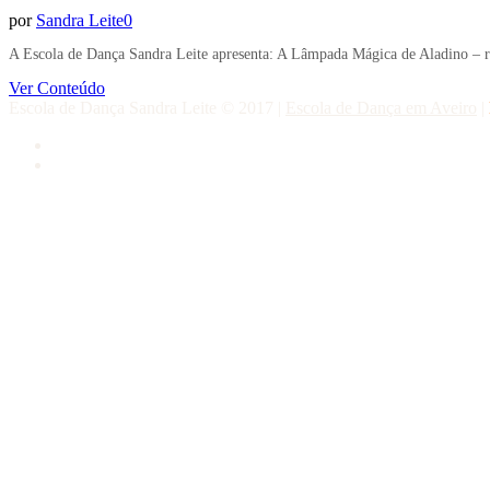
por
Sandra Leite
0
A Escola de Dança Sandra Leite apresenta: A Lâmpada Mágica de Aladino – re
Ver Conteúdo
Escola de Dança Sandra Leite © 2017
|
Escola de Dança em Aveiro
|