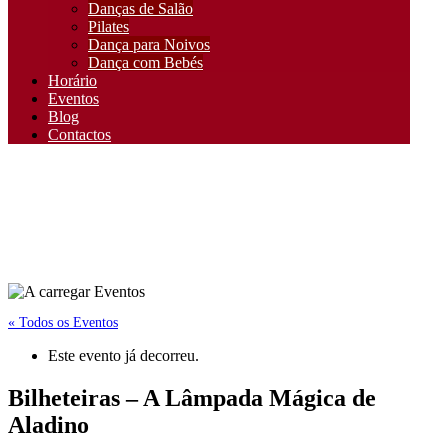
Danças de Salão
Pilates
Dança para Noivos
Dança com Bebés
Horário
Eventos
Blog
Contactos
« Todos os Eventos
Este evento já decorreu.
Bilheteiras – A Lâmpada Mágica de
Aladino