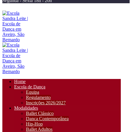
Segunda - Sexta 18h - 20h
Home
Escola de Dança
Equipa
Regulamento
Inscrições 2026/2027
Modalidades
Ballet Clássico
Dança Contemporânea
Hip-Hop
Ballet Adultos