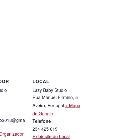
DOR
LOCAL
udio
Lazy Baby Studio
Rua Manuel Firmino, 5
Aveiro
,
Portugal
+ Mapa
do Google
dio2018@gma
Telefone
234 425 619
o Organizador
Exibir site do Local