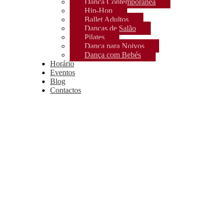
Dança Contemporânea
Hip-Hop
Ballet Adultos
Danças de Salão
Pilates
Dança para Noivos
Dança com Bebés
Horário
Eventos
Blog
Contactos