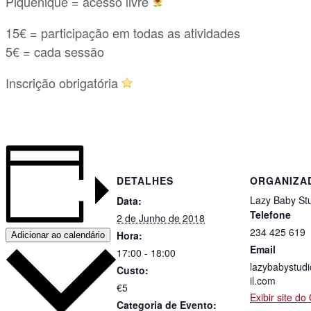
Piquenique = acesso livre
15€ = participação em todas as atividades
5€ = cada sessão
Inscrição obrigatória
DETALHES
ORGANIZA
Lazy Baby St
Data:
Telefone
2 de Junho de 2018
234 425 619
Hora:
Adicionar ao calendário
Email
17:00 - 18:00
lazybabystu
Custo:
il.com
€5
Exibir site d
Categoria de Evento: