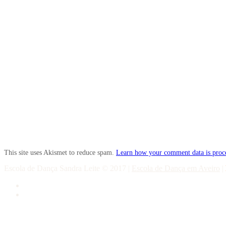
This site uses Akismet to reduce spam.
Learn how your comment data is proc
Escola de Dança Sandra Leite © 2017
|
Escola de Dança em Aveiro
|