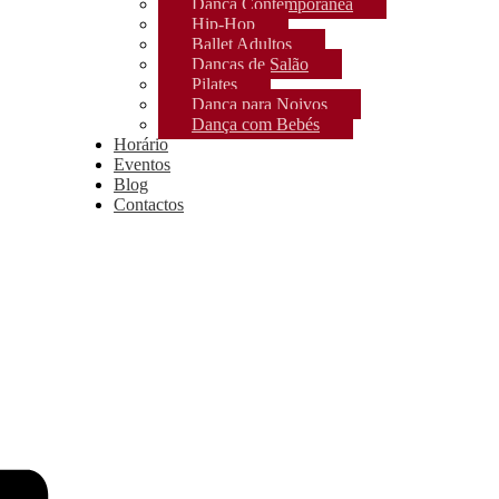
Dança Contemporânea
Hip-Hop
Ballet Adultos
Danças de Salão
Pilates
Dança para Noivos
Dança com Bebés
Horário
Eventos
Blog
Contactos