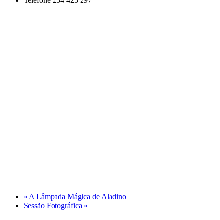
Telefone
234 423 297
«
A Lâmpada Mágica de Aladino
Sessão Fotográfica
»