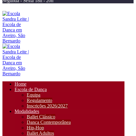
Segunda - Sexta 18h - 20h
Home
Escola de Dança
Equipa
Regulamento
Inscrições 2026/2027
Modalidades
Ballet Clássico
Dança Contemporânea
Hip-Hop
Ballet Adultos