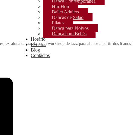
Dança Contemporânea
Hip-Hop
Ballet Adultos
Danças de Salão
Pilates
Dança para Noivos
Dança com Bebés
Horário
es, ex-aluna da escola, num workhsop de Jazz para alunos a partir dos 6 anos
Eventos
Blog
Contactos