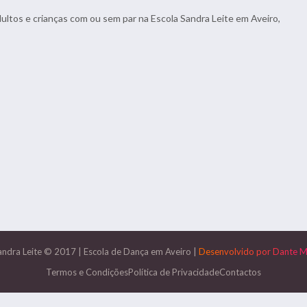
dultos e crianças com ou sem par na Escola Sandra Leite em Aveiro,
andra Leite © 2017
|
Escola de Dança em Aveiro
|
Desenvolvido por
Dante M
Termos e Condições
Política de Privacidade
Contactos