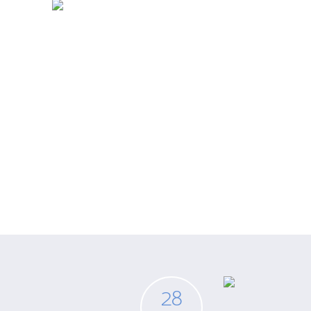
Arquivo par
Salão
28