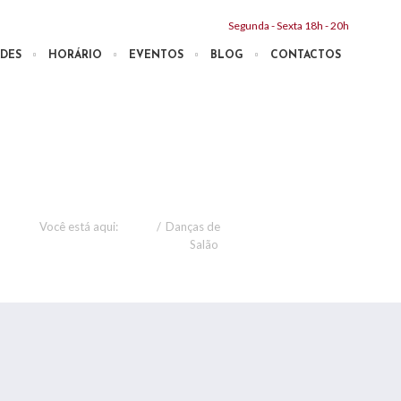
Segunda - Sexta 18h - 20h
DES
HORÁRIO
EVENTOS
BLOG
CONTACTOS
Você está aqui:
Home
/
Danças de
Salão