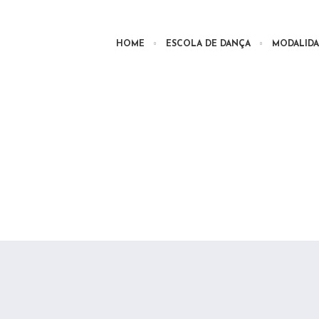
HOME
ESCOLA DE DANÇA
MODALIDA
a
category
: Danças de