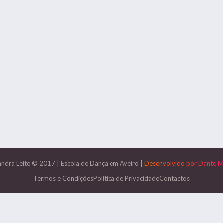
andra Leite © 2017
|
Escola de Dança em Aveiro
|
Desenvolvido por
Dante M
Termos e Condições
Política de Privacidade
Contactos