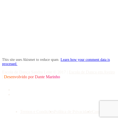
This site uses Akismet to reduce spam.
Learn how your comment data is
processed.
Escola de Dança Sandra Leite © 2017
|
Escola de Dança em Aveiro
|
Desenvolvido por
Dante Marinho
Termos e Condições
Política de Privacidade
Contactos