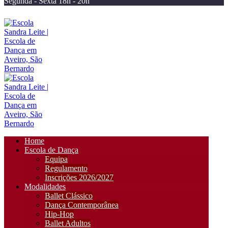
Segunda - Sexta 18h - 20h
Home
Escola de Dança
Equipa
Regulamento
Inscrições 2026/2027
Modalidades
Ballet Clássico
Dança Contemporânea
Hip-Hop
Ballet Adultos