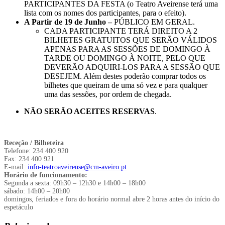
PARTICIPANTES DA FESTA (o Teatro Aveirense terá uma
lista com os nomes dos participantes, para o efeito).
A Partir de 19 de Junho
–
PÚBLICO EM GERAL.
CADA PARTICIPANTE TERÁ DIREITO A
2
BILHETES GRATUITOS
QUE SERÃO
VÁLIDOS
APENAS
PARA AS SESSÕES DE
DOMINGO À
TARDE
OU
DOMINGO À NOITE,
PELO QUE
DEVERÃO ADQUIRI-LOS PARA A SESSÃO QUE
DESEJEM. Além destes poderão comprar todos os
bilhetes que queiram de uma só vez e para qualquer
uma das sessões, por ordem de chegada.
NÃO SERÃO ACEITES RESERVAS
.
Receção / Bilheteira
Telefone: 234 400 920
Fax: 234 400 921
E-mail:
info-teatroaveirense@cm-aveiro.pt
Horário de funcionamento:
Segunda a sexta: 09h30 – 12h30 e 14h00 – 18h00
sábado: 14h00 – 20h00
domingos, feriados e fora do horário normal abre 2 horas antes do início do
espetáculo