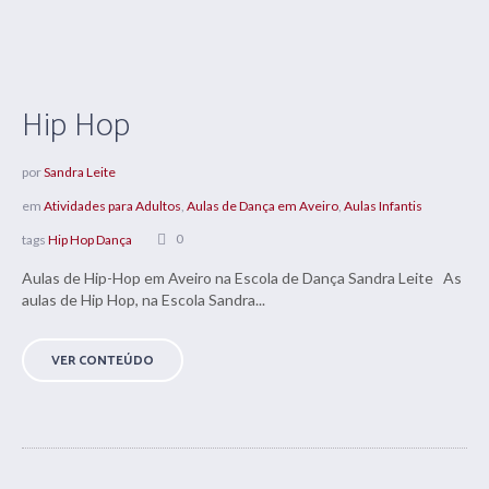
Hip Hop
por
Sandra Leite
em
Atividades para Adultos
,
Aulas de Dança em Aveiro
,
Aulas Infantis
0
tags
Hip Hop Dança
Aulas de Hip-Hop em Aveiro na Escola de Dança Sandra Leite As
aulas de Hip Hop, na Escola Sandra...
VER CONTEÚDO