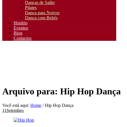
Danças de Salão
Pilates
Dança para Noivos
Dança com Bebés
Horário
Eventos
Blog
Contactos
Arquivo para: Hip Hop Dança
Você está aqui:
Home
/
Hip Hop Dança
11
Setembro