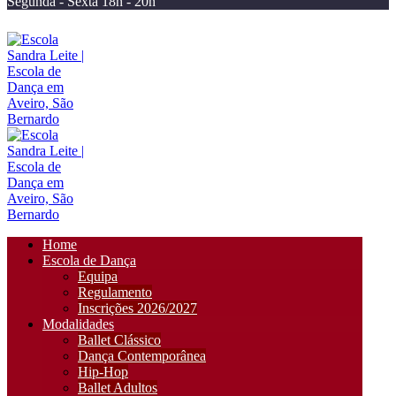
Segunda - Sexta 18h - 20h
Home
Escola de Dança
Equipa
Regulamento
Inscrições 2026/2027
Modalidades
Ballet Clássico
Dança Contemporânea
Hip-Hop
Ballet Adultos