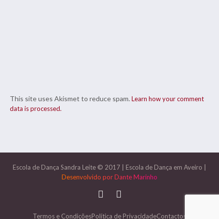
This site uses Akismet to reduce spam.
Learn how your comment
data is processed.
Escola de Dança Sandra Leite © 2017
|
Escola de Dança em Aveiro
|
Desenvolvido por
Dante Marinho
Termos e Condições
Política de Privacidade
Contactos