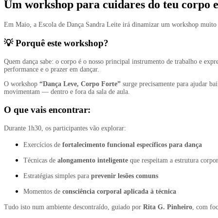
Um workshop para cuidares do teu corpo e
Em Maio, a Escola de Dança Sandra Leite irá dinamizar um workshop muito esp
💡 Porquê este workshop?
Quem dança sabe: o corpo é o nosso principal instrumento de trabalho e expre
performance e o prazer em dançar.
O workshop
“
Dança Leve,
Corpo Forte”
surge precisamente para ajudar bai
movimentam — dentro e fora da sala de aula.
O que vais encontrar:
Durante 1h30, os participantes vão explorar:
Exercícios de
fortalecimento funcional específicos para dança
Técnicas de
alongamento inteligente
que respeitam a estrutura corpor
Estratégias simples para
prevenir lesões comuns
Momentos de
consciência corporal aplicada à técnica
Tudo isto num ambiente descontraído, guiado por
Rita G. Pinheiro
, com foc