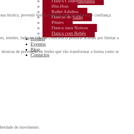
Dança Contemporânea
Hip-Hop
Ballet Adultos
ua técnica, prevenir lesões e dançar com mais leveza e confiança.
Danças de Salão
Pilates
Dança para Noivos
Dança com Bebés
 tensões, fadiga e falta de consciência postural acabam por limitar a
Horário
Eventos
Blog
m técnicas de prevenção de lesões que vão transformar a forma como se
Contactos
liberdade de movimento.